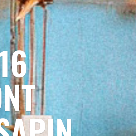
16
ONT
 SAPIN