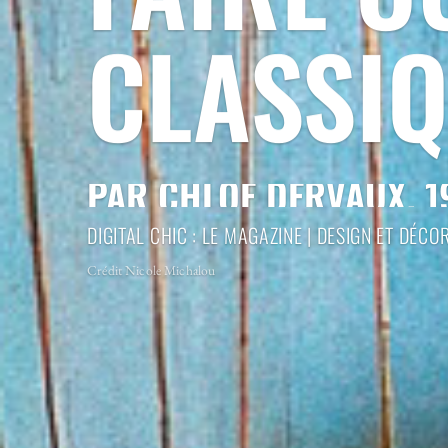
CLASSI
PAR CHLOÉ DERVAUX, 
DIGITAL CHIC : LE MAGAZINE
|
DESIGN ET DÉCO
Crédit Nicole Michalou