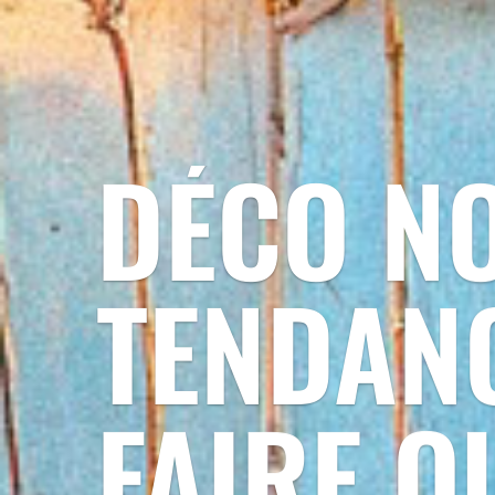
DÉCO NO
TENDANC
FAIRE O